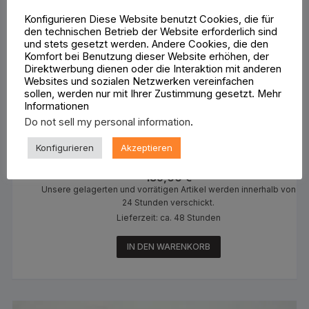
Konfigurieren Diese Website benutzt Cookies, die für
den technischen Betrieb der Website erforderlich sind
und stets gesetzt werden. Andere Cookies, die den
Komfort bei Benutzung dieser Website erhöhen, der
Direktwerbung dienen oder die Interaktion mit anderen
Websites und sozialen Netzwerken vereinfachen
sollen, werden nur mit Ihrer Zustimmung gesetzt. Mehr
Informationen
Do not sell my personal information
.
Konfigurieren
Akzeptieren
Harley Fußrastenhalter Rechts ( Footrest Support RH 42481-92
189,00
€
Unsere gelagerten und vorrätigen Artikel werden innerhalb von
24 Stunden verschickt.
Lieferzeit: ca. 48 Stunden
IN DEN WARENKORB