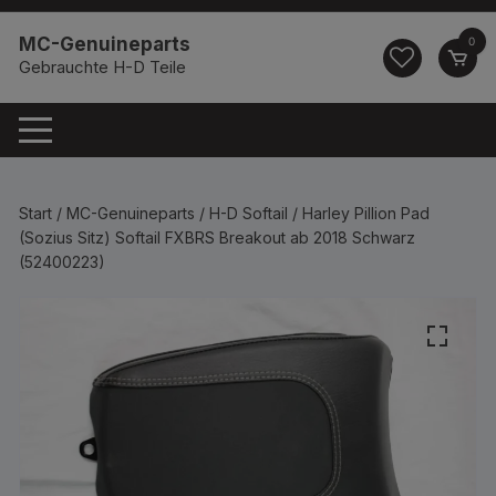
Zum
springen
Inhalt
MC-Genuineparts
0
springen
Gebrauchte H-D Teile
Start
/
MC-Genuineparts
/
H-D Softail
/ Harley Pillion Pad
(Sozius Sitz) Softail FXBRS Breakout ab 2018 Schwarz
(52400223)