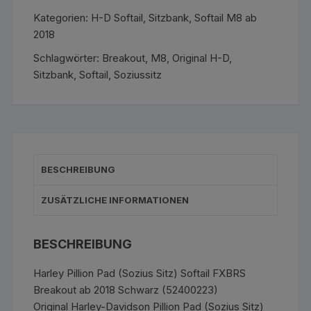
Softail
Kategorien:
H-D Softail
,
Sitzbank
,
Softail M8 ab
FXBRS
2018
Breakout
ab
Schlagwörter:
Breakout
,
M8
,
Original H-D
,
2018
Sitzbank
,
Softail
,
Soziussitz
Schwarz
(52400223)
Menge
BESCHREIBUNG
ZUSÄTZLICHE INFORMATIONEN
BESCHREIBUNG
Harley Pillion Pad (Sozius Sitz) Softail FXBRS
Breakout ab 2018 Schwarz (52400223)
Original Harley-Davidson Pillion Pad (Sozius Sitz)