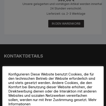
Unsere gelagerten und vorrätigen Artikel werden innerhalb 
24 Stunden verschickt.
Lieferzeit: ca. 2-3 Werktage
IN DEN WARENKORB
KONTAKTDETAILS
Konfigurieren Diese Website benutzt Cookies, die für
den technischen Betrieb der Website erforderlich sind
und stets gesetzt werden. Andere Cookies, die den
Komfort bei Benutzung dieser Website erhöhen, der
Direktwerbung dienen oder die Interaktion mit anderen
MC-Genuineparts
Websites und sozialen Netzwerken vereinfachen
Auf der Koppel 13a
sollen, werden nur mit Ihrer Zustimmung gesetzt. Mehr
58540 Meinerzhagen
Informationen