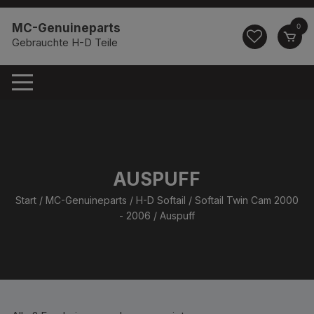
Zum
springen
Inhalt
MC-Genuineparts
0
springen
Gebrauchte H-D Teile
AUSPUFF
Start
/
MC-Genuineparts
/
H-D Softail
/
Softail Twin Cam 2000
- 2006
/ Auspuff