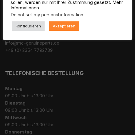
sollen, werden nur mit Ihrer Zustimmung gesetzt. Mehr
MC-Genuineparts
Informationen
Auf der Koppel 13a
Do not sell my personal information
.
58540 Meinerzhagen
Deutschland
Konfigurieren
Akzeptieren
info@mc-genuineparts.de
+49 (0) 2354 7792739
TELEFONISCHE BESTELLUNG
Montag
09:00 Uhr bis 13:00 Uhr
Dienstag
09:00 Uhr bis 13:00 Uhr
Mittwoch
09:00 Uhr bis 13:00 Uhr
Donnerstag