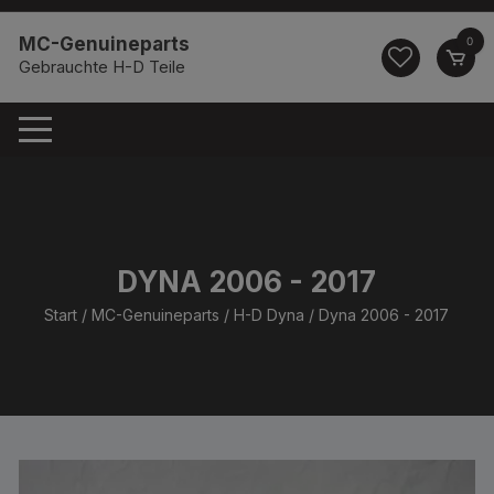
Zum
springen
Inhalt
MC-Genuineparts
0
springen
Gebrauchte H-D Teile
DYNA 2006 - 2017
Start
/
MC-Genuineparts
/
H-D Dyna
/ Dyna 2006 - 2017