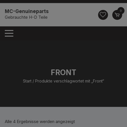
Zum
springen
Inhalt
MC-Genuineparts
0
springen
Gebrauchte H-D Teile
FRONT
Start
/ Produkte verschlagwortet mit „Front“
Alle 4 Ergebnisse werden angezeigt