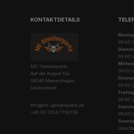
KONTAKTDETAILS
TELE
Monta
09:00 U
Dienst
09:00 U
Mittwo
MC-Genuineparts
09:00 U
Auf der Koppel 13a
Donne
58540 Meinerzhagen
09:00 U
Deutschland
Freita
09:00 U
info@mc-genuineparts.de
Samst
+49 (0) 2354 7792739
09:00 U
Sonnt
Geschl