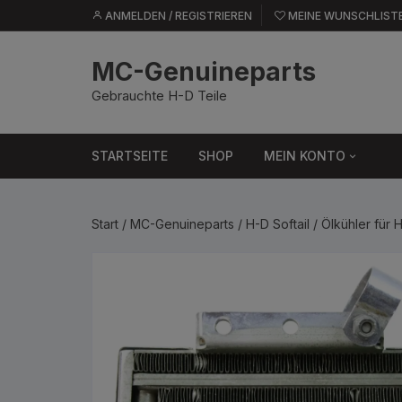
Zum
ANMELDEN / REGISTRIEREN
MEINE WUNSCHLIST
springen
Inhalt
springen
MC-Genuineparts
Gebrauchte H-D Teile
STARTSEITE
SHOP
MEIN KONTO
Bestellungen
Start
/
MC-Genuineparts
/
H-D Softail
/ Ölkühler für 
Adresse
Konto-Details