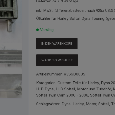
Lieferzeit: ca. 2-3 Werktage
inkl. MwSt. (differenzbesteuert nach §25a UStG.
Ölkühler für Harley Softail Dyna Touring (geb
Vorrätig
IN DEN WARENKORB
Ölkühler
für
Harley
ADD TO WISHLIST
Softail
Dyna
Artikelnummer:
R3S6D0005
Touring
Kategorien:
Custom Teile für Harley
,
Dyna 20
(gebraucht
H-D Dyna
,
H-D Softail
,
Motor und Zubehör
,
M
aber
Softail Twin Cam 2000 - 2006
,
Softail Twin 
funktionsfähig)
Menge
Schlagwörter:
Dyna
,
Harley
,
Motor
,
Softail
,
To