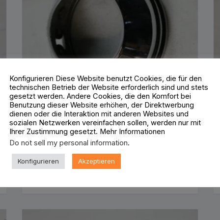
Konfigurieren Diese Website benutzt Cookies, die für den
technischen Betrieb der Website erforderlich sind und stets
gesetzt werden. Andere Cookies, die den Komfort bei
r Harley
Gabel Cover Staubkappe 48mm für Harley
Benutzung dieser Website erhöhen, der Direktwerbung
dienen oder die Interaktion mit anderen Websites und
25,00
€
sozialen Netzwerken vereinfachen sollen, werden nur mit
n
Unsere gelagerten und vorrätigen Artikel werden
Ihrer Zustimmung gesetzt. Mehr Informationen
innerhalb von 24 Stunden verschickt.
Do not sell my personal information
.
Lieferzeit: ca. 48 Stunden
Konfigurieren
Akzeptieren
IN DEN WARENKORB