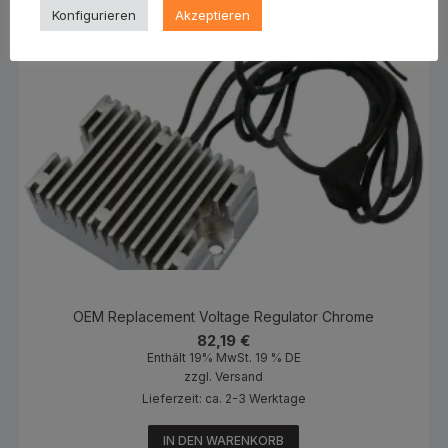
Konfigurieren
Akzeptieren
OEM Replacement Voltage Regulator Chrome
82,19
€
Enthält 19% MwSt. 19 % DE
zzgl.
Versand
Lieferzeit: ca. 2-3 Werktage
IN DEN WARENKORB