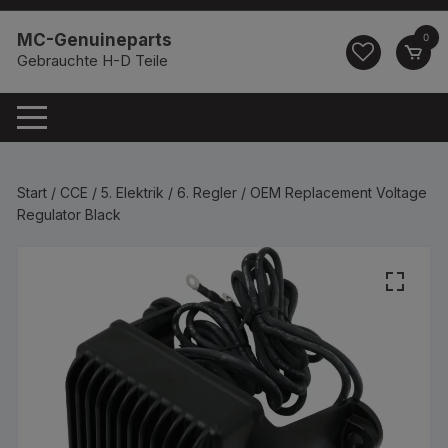
Zum
springen
Inhalt
MC-Genuineparts
0
springen
Gebrauchte H-D Teile
Start
/
CCE
/
5. Elektrik
/
6. Regler
/ OEM Replacement Voltage
Regulator Black