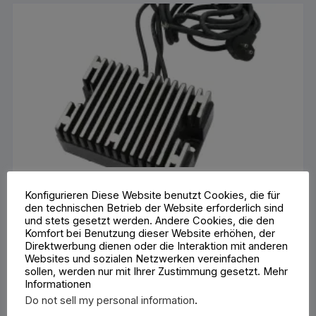
Konfigurieren Diese Website benutzt Cookies, die für
OEM Replacement Voltage Regulator Black
den technischen Betrieb der Website erforderlich sind
71,28
€
und stets gesetzt werden. Andere Cookies, die den
Enthält 19% MwSt. 19 % DE
Komfort bei Benutzung dieser Website erhöhen, der
zzgl.
Versand
Direktwerbung dienen oder die Interaktion mit anderen
Lieferzeit: ca. 2-3 Werktage
Websites und sozialen Netzwerken vereinfachen
sollen, werden nur mit Ihrer Zustimmung gesetzt. Mehr
Informationen
IN DEN WARENKORB
Do not sell my personal information
.