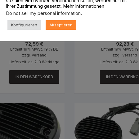
sozialen Netzwerken vereinfachen sollen, werden nur mit
Ihrer Zustimmung gesetzt. Mehr Informationen
Do not sell my personal information
.
Konfigurieren
Akzeptieren
Replacement Voltage Regulator Black
OEM Replacement Voltage R
72,59
€
92,23
€
Enthält 19% MwSt. 19 % DE
Enthält 19% MwSt. 1
zzgl.
Versand
zzgl.
Versand
Lieferzeit: ca. 2-3 Werktage
Lieferzeit: ca. 2-3 W
IN DEN WARENKORB
IN DEN WARENKO