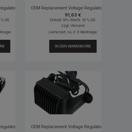
egulator Black
OEM Replacement Voltage Regulator Black
91,63
€
9 % DE
Enthält 19% MwSt. 19 % DE
zzgl.
Versand
erktage
Lieferzeit: ca. 2-3 Werktage
RB
IN DEN WARENKORB
egulator Black
OEM Replacement Voltage Regulator Black