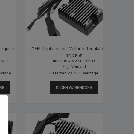
egulator Black
OEM Replacement Voltage Regulator Black
71,28
€
9 % DE
Enthält 19% MwSt. 19 % DE
zzgl.
Versand
erktage
Lieferzeit: ca. 2-3 Werktage
RB
IN DEN WARENKORB