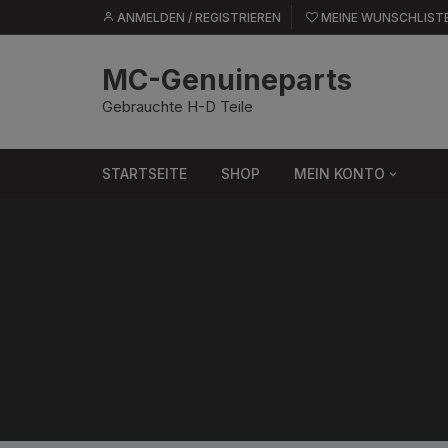
Zum
ANMELDEN / REGISTRIEREN
MEINE WUNSCHLIST
springen
Inhalt
springen
MC-Genuineparts
Gebrauchte H-D Teile
STARTSEITE
SHOP
MEIN KONTO
Bestellungen
Adresse
Konto-Details