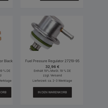
or Black 74510-64
Fuel Pressure Regulator 27219-95
32,96
€
19 % DE
Enthält 19% MwSt. 19 % DE
d
zzgl.
Versand
 Werktage
Lieferzeit: ca. 2-3 Werktage
KORB
IN DEN WARENKORB