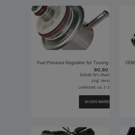
Fuel Pressure Regulator for Touring (Magnet Mare
OEM 
80,80
€
Enthält 19% MwSt. 19 % DE
zzgl.
Versand
Lieferzeit: ca. 2-3 Werktage
IN DEN WARENKORB