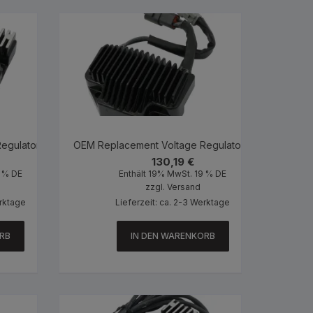
egulator Black
OEM Replacement Voltage Regulator Black
130,19
€
9 % DE
Enthält 19% MwSt. 19 % DE
zzgl.
Versand
erktage
Lieferzeit: ca. 2-3 Werktage
RB
IN DEN WARENKORB