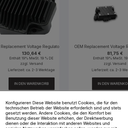
Replacement Voltage Regulator Black
OEM Replacement Voltage R
130,64
€
81,75
€
Enthält 19% MwSt. 19 % DE
Enthält 19% MwSt. 1
zzgl.
Versand
zzgl.
Versand
Lieferzeit: ca. 2-3 Werktage
Lieferzeit: ca. 2-3 W
IN DEN WARENKORB
IN DEN WARENKO
Konfigurieren Diese Website benutzt Cookies, die für den
technischen Betrieb der Website erforderlich sind und stets
gesetzt werden. Andere Cookies, die den Komfort bei
Benutzung dieser Website erhöhen, der Direktwerbung
dienen oder die Interaktion mit anderen Websites und