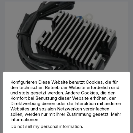
Konfigurieren Diese Website benutzt Cookies, die für
OEM Replacement Voltage Regulator Black
den technischen Betrieb der Website erforderlich sind
71,95
€
und stets gesetzt werden. Andere Cookies, die den
Enthält 19% MwSt. 19 % DE
Komfort bei Benutzung dieser Website erhöhen, der
zzgl.
Versand
Direktwerbung dienen oder die Interaktion mit anderen
Lieferzeit: ca. 2-3 Werktage
Websites und sozialen Netzwerken vereinfachen
sollen, werden nur mit Ihrer Zustimmung gesetzt. Mehr
Informationen
IN DEN WARENKORB
Do not sell my personal information
.