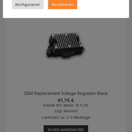
Konfigurieren
Akzeptieren
OEM Replacement Voltage Regulator Black
81,75
€
Enthält 19% MwSt. 19 % DE
zzgl.
Versand
Lieferzeit: ca. 2-3 Werktage
IN DEN WARENKORB