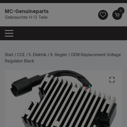
Zum
springen
Inhalt
MC-Genuineparts
0
springen
Gebrauchte H-D Teile
Start
/
CCE
/
5. Elektrik
/
6. Regler
/ OEM Replacement Voltage
Regulator Black